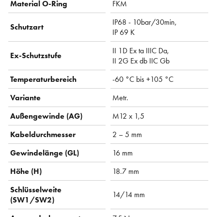
Material O-Ring
FKM
IP68 - 10bar/30min,
Schutzart
IP 69 K
II 1D Ex ta IIIC Da,
Ex-Schutzstufe
II 2G Ex db IIC Gb
Temperaturbereich
-60 °C bis +105 °C
Variante
Metr.
Außengewinde (AG)
M12 x 1,5
Kabeldurchmesser
2 – 5 mm
Gewindelänge (GL)
16 mm
Höhe (H)
18.7 mm
Schlüsselweite
14/14 mm
(SW1/SW2)