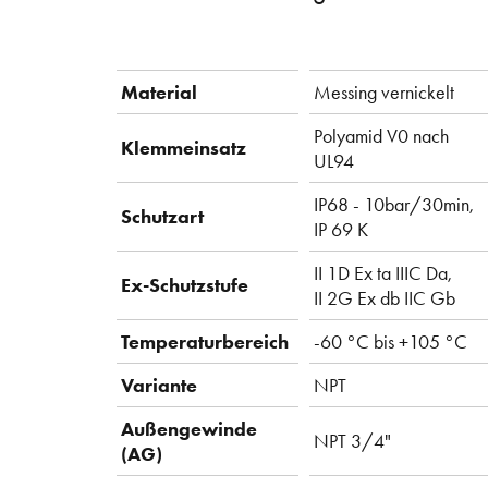
Material
Messing vernickelt
Polyamid V0 nach
Klemmeinsatz
UL94
IP68 - 10bar/30min,
Schutzart
IP 69 K
II 1D Ex ta IIIC Da,
Ex-Schutzstufe
II 2G Ex db IIC Gb
Temperaturbereich
-60 °C bis +105 °C
Variante
NPT
Außengewinde
NPT 3/4"
(AG)