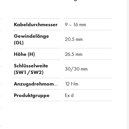
Kabeldurchmesser
9 – 16 mm
Gewindelänge
20.5 mm
(GL)
Höhe (H)
26.5 mm
Schlüsselweite
30/30 mm
(SW1/SW2)
Anzugsdrehmoment
12 Nm
Produktgruppe
Ex d