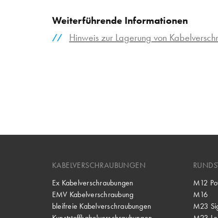
Weiterführende Informationen
Hinweis zur Lagerung von Kabelversc
KABELVERSCHRAUBUNGEN
RUNDS
Ex Kabelverschraubungen
M12 Po
EMV Kabelverschraubung
M16
bleifreie Kabelverschraubungen
M23 Si
Kunststoffkabelverschraubungen
M23 Lei