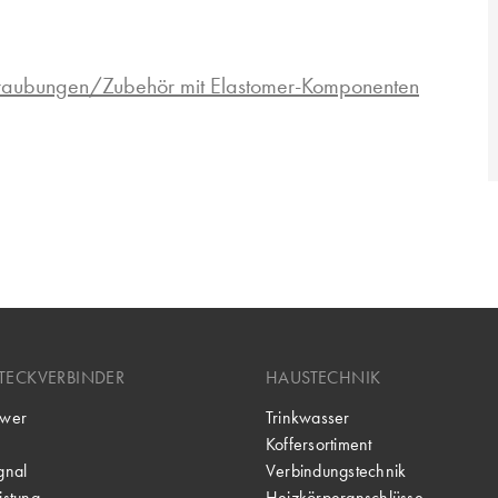
hraubungen/Zubehör mit Elastomer-Komponenten
TECKVERBINDER
HAUSTECHNIK
wer
Trinkwasser
Koffersortiment
gnal
Verbindungstechnik
stung
Heizkörperanschlüsse