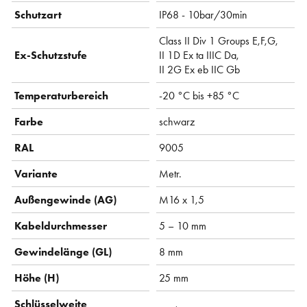
Schutzart
IP68 - 10bar/30min
Class II Div 1 Groups E,F,G,
Ex-Schutzstufe
II 1D Ex ta IIIC Da,
II 2G Ex eb IIC Gb
Temperaturbereich
-20 °C bis +85 °C
Farbe
schwarz
RAL
9005
Variante
Metr.
Außengewinde (AG)
M16 x 1,5
Kabeldurchmesser
5 – 10 mm
Gewindelänge (GL)
8 mm
Höhe (H)
25 mm
Schlüsselweite