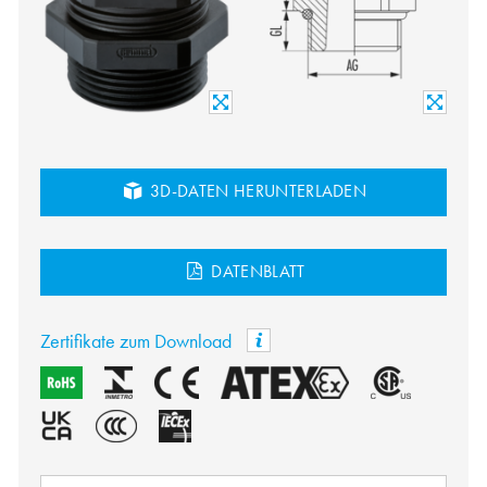
3D-DATEN HERUNTERLADEN
DATENBLATT
Zertifikate zum Download