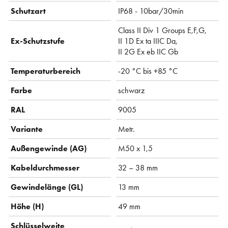
Schutzart
IP68 - 10bar/30min
Class II Div 1 Groups E,F,G,
Ex-Schutzstufe
II 1D Ex ta IIIC Da,
II 2G Ex eb IIC Gb
Temperaturbereich
-20 °C bis +85 °C
Farbe
schwarz
RAL
9005
Variante
Metr.
Außengewinde (AG)
M50 x 1,5
Kabeldurchmesser
32 – 38 mm
Gewindelänge (GL)
13 mm
Höhe (H)
49 mm
Schlüsselweite