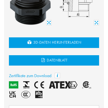
3D-DATEN HERUNTERLADEN
DATENBLATT
Zertifikate zum Download