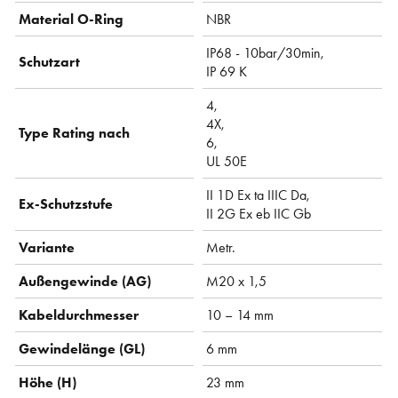
Material O-Ring
NBR
IP68 - 10bar/30min,
Schutzart
IP 69 K
4,
4X,
Type Rating nach
6,
UL 50E
II 1D Ex ta IIIC Da,
Ex-Schutzstufe
II 2G Ex eb IIC Gb
Variante
Metr.
Außengewinde (AG)
M20 x 1,5
Kabeldurchmesser
10 – 14 mm
Gewindelänge (GL)
6 mm
Höhe (H)
23 mm