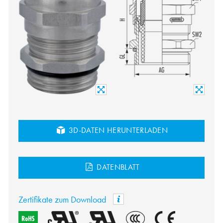
3D-DATEN HERUNTERLADEN
DATENBLATT
Zertifikate zum Download