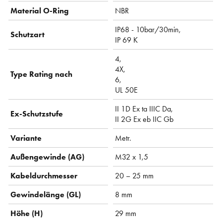
Material O-Ring
NBR
IP68 - 10bar/30min,
Schutzart
IP 69 K
4,
4X,
Type Rating nach
6,
UL 50E
II 1D Ex ta IIIC Da,
Ex-Schutzstufe
II 2G Ex eb IIC Gb
Variante
Metr.
Außengewinde (AG)
M32 x 1,5
Kabeldurchmesser
20 – 25 mm
Gewindelänge (GL)
8 mm
Höhe (H)
29 mm