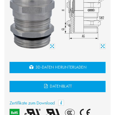
3D-DATEN HERUNTERLADEN
DATENBLATT
Zertifikate zum Download