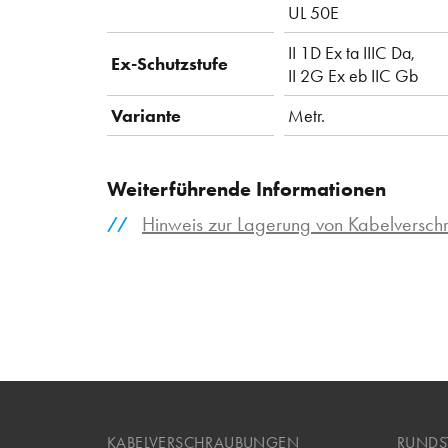
UL 50E
II 1D Ex ta IIIC Da,
Ex-Schutzstufe
II 2G Ex eb IIC Gb
Variante
Metr.
Weiterführende Informationen
Hinweis zur Lagerung von Kabelversc
KABELVERSCHRAUBUNGEN
RUNDS