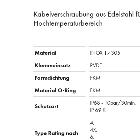
Kabelverschraubung aus Edelstahl f
Hochtemperaturbereich
Material
INOX 1.4305
Klemmeinsatz
PVDF
Formdichtung
FKM
Material O-Ring
FKM
IP68 - 10bar/30min,
Schutzart
IP 69 K
4,
4X,
Type Rating nach
6,