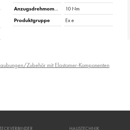
Anzugsdrehmoment
10 Nm
Produktgruppe
Ex e
hraubungen/Zubehör mit Elastomer-Komponenten
TECKVERBINDER
HAUSTECHNIK