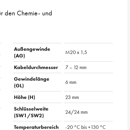
ür den Chemie- und
Außengewinde
M20 x 1,5
(AG)
Kabeldurchmesser
7 – 12 mm
Gewindelänge
6 mm
(GL)
Höhe (H)
23 mm
Schlüsselweite
24/24 mm
(SW1/SW2)
Temperaturbereich
-20 °C bis +130 °C