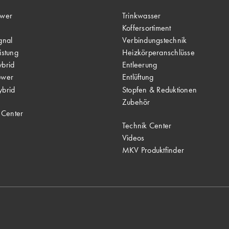
wer
Trinkwasser
Koffersortiment
gnal
Verbindungstechnik
stung
Heizkörperanschlüsse
brid
Entleerung
ower
Entlüftung
brid
Stopfen & Reduktionen
Zubehör
 Center
Technik Center
Videos
MKV Produktfinder