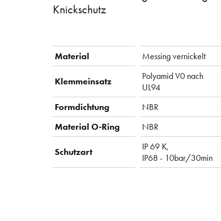
Knickschutz
Material
Messing vernickelt
Polyamid V0 nach
Klemmeinsatz
UL94
Formdichtung
NBR
Material O-Ring
NBR
IP 69 K,
Schutzart
IP68 - 10bar/30min