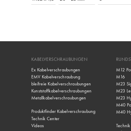
KABELVERSCHRAUBUNGEN
RUNDS
Ex Kabelverschraubungen
M12 Po
EMV Kabelverschraubung
M16
bleifreie Kabelverschraubungen
M23 Si
Kunststoffkabelverschraubungen
M23 Lei
Metallkabelverschraubungen
M23 Hy
M40 P
Produktfinder Kabelverschraubung
M40 Hy
Technik Center
Videos
Technik