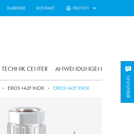
KARRIERE
KONTAKT
DEUTSCH
TECHNIK CENTER
ANWENDUNGEN
BERATUNG
BERATUNG
EXIOS +A2F INOX
EXIOS +A2F INOX