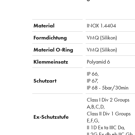
Material
INOX 1.4404
Formdichtung
VMQ (Silikon)
Material O-Ring
VMQ (Silikon)
Klemmeinsatz
Polyamid 6
IP 66,
Schutzart
IP 67,
IP 68 - 5bar/30min
Class I Div 2 Groups
A,B,C,D,
Class II Div 1 Groups
Ex-Schutzstufe
E,F,G,
II 1D Ex ta IIIC Da,
II 2G Ex db eb IIC Gb