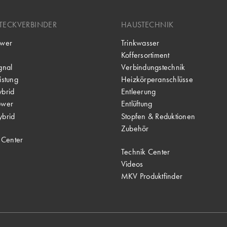
TECKVERBINDER
HAUSTECHNIK
wer
Trinkwasser
Koffersortiment
gnal
Verbindungstechnik
stung
Heizkörperanschlüsse
brid
Entleerung
ower
Entlüftung
brid
Stopfen & Reduktionen
Zubehör
 Center
Technik Center
Videos
MKV Produktfinder