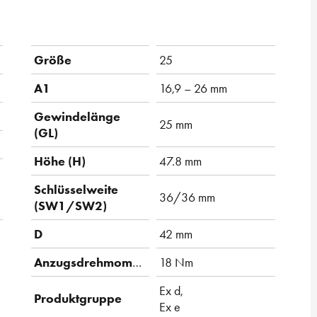
Größe
25
A1
16,9 – 26 mm
Gewindelänge
25 mm
(GL)
Höhe (H)
47.8 mm
Schlüsselweite
36/36 mm
(SW1/SW2)
D
42 mm
Anzugsdrehmoment
18 Nm
Ex d,
Produktgruppe
Ex e