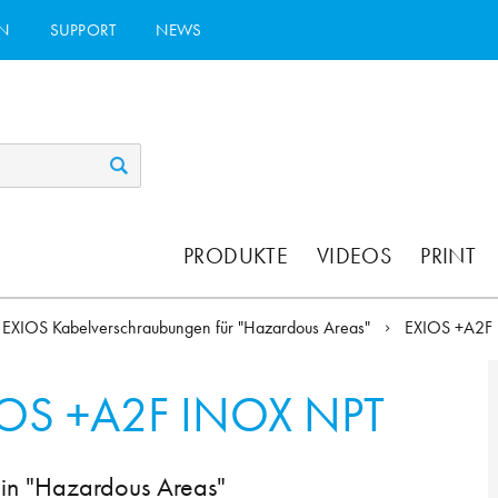
N
SUPPORT
NEWS
PRODUKTE
VIDEOS
PRINT
EXIOS Kabelverschraubungen für "Hazardous Areas"
EXIOS +A2F
IOS +A2F INOX NPT
 in "Hazardous Areas"