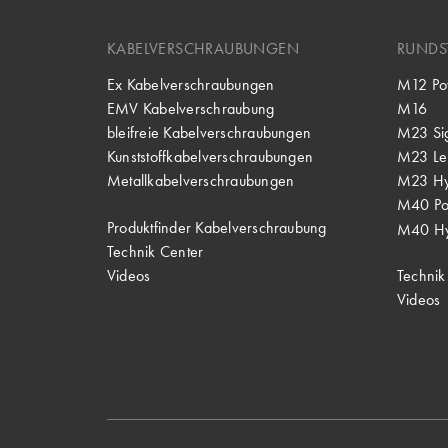
KABELVERSCHRAUBUNGEN
RUNDS
Ex Kabelverschraubungen
M12 Po
EMV Kabelverschraubung
M16
bleifreie Kabelverschraubungen
M23 Si
Kunststoffkabelverschraubungen
M23 Lei
Metallkabelverschraubungen
M23 Hy
M40 P
Produktfinder Kabelverschraubung
M40 Hy
Technik Center
Videos
Technik
Videos