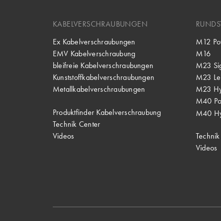
KABELVERSCHRAUBUNGEN
RUNDS
Ex Kabelverschraubungen
M12 Po
EMV Kabelverschraubung
M16
bleifreie Kabelverschraubungen
M23 Si
Kunststoffkabelverschraubungen
M23 Lei
Metallkabelverschraubungen
M23 Hy
M40 P
Produktfinder Kabelverschraubung
M40 Hy
Technik Center
Videos
Technik
Videos