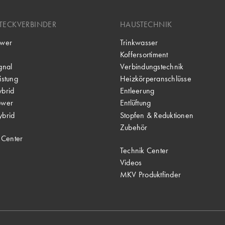
TECKVERBINDER
HAUSTECHNIK
wer
Trinkwasser
Koffersortiment
gnal
Verbindungstechnik
stung
Heizkörperanschlüsse
brid
Entleerung
ower
Entlüftung
brid
Stopfen & Reduktionen
Zubehör
 Center
Technik Center
Videos
MKV Produktfinder