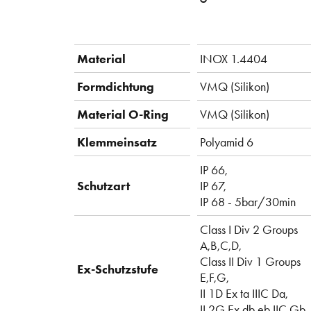
Material
INOX 1.4404
Formdichtung
VMQ (Silikon)
Material O-Ring
VMQ (Silikon)
Klemmeinsatz
Polyamid 6
IP 66,
Schutzart
IP 67,
IP 68 - 5bar/30min
Class I Div 2 Groups
A,B,C,D,
Class II Div 1 Groups
Ex-Schutzstufe
E,F,G,
II 1D Ex ta IIIC Da,
II 2G Ex db eb IIC Gb