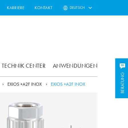
KARRIERE
KONTAKT
DEUTSCH
TECHNIK CENTER
ANWENDUNGEN
BERATUNG
BERATUNG
EXIOS +A2F INOX
EXIOS +A2F INOX