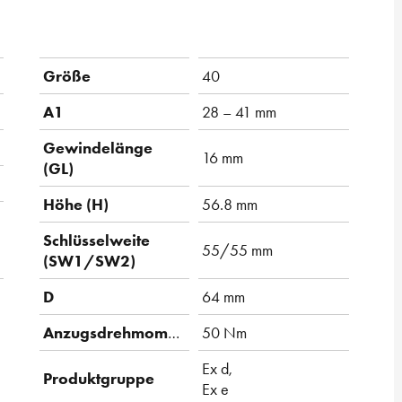
Größe
40
A1
28 – 41 mm
Gewindelänge
16 mm
(GL)
Höhe (H)
56.8 mm
Schlüsselweite
55/55 mm
(SW1/SW2)
D
64 mm
Anzugsdrehmoment
50 Nm
Ex d,
Produktgruppe
Ex e