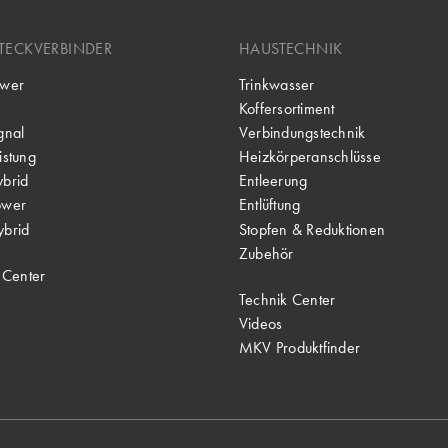
TECKVERBINDER
HAUSTECHNIK
wer
Trinkwasser
Koffersortiment
gnal
Verbindungstechnik
stung
Heizkörperanschlüsse
brid
Entleerung
ower
Entlüftung
brid
Stopfen & Reduktionen
Zubehör
 Center
Technik Center
Videos
MKV Produktfinder