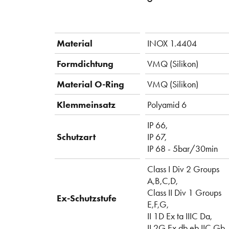
Material
INOX 1.4404
Formdichtung
VMQ (Silikon)
Material O-Ring
VMQ (Silikon)
Klemmeinsatz
Polyamid 6
IP 66,
Schutzart
IP 67,
IP 68 - 5bar/30min
Class I Div 2 Groups
A,B,C,D,
Class II Div 1 Groups
Ex-Schutzstufe
E,F,G,
II 1D Ex ta IIIC Da,
II 2G Ex db eb IIC Gb