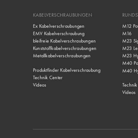
KABELVERSCHRAUBUNGEN
RUNDS
Ex Kabelverschraubungen
M12 Po
EMV Kabelverschraubung
M16
bleifreie Kabelverschraubungen
M23 Si
Kunststoffkabelverschraubungen
M23 Lei
Metallkabelverschraubungen
M23 Hy
M40 P
Produktfinder Kabelverschraubung
M40 Hy
Technik Center
Videos
Technik
Videos