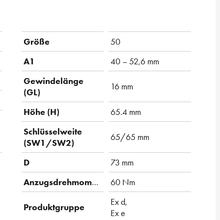
Größe
50
A1
40 – 52,6 mm
Gewindelänge
16 mm
(GL)
Höhe (H)
65.4 mm
Schlüsselweite
65/65 mm
(SW1/SW2)
D
73 mm
Anzugsdrehmoment
60 Nm
Ex d,
Produktgruppe
Ex e