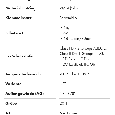
Material O-Ring
VMQ (Silikon)
Klemmeinsatz
Polyamid 6
IP 66,
Schutzart
IP 67,
IP 68 - 5bar/30min
Class I Div 2 Groups A,B,C,D,
Class II Div 1 Groups E,F,G,
Ex-Schutzstufe
II 1D Ex ta IIIC Da,
II 2G Ex db eb IIC Gb
Temperaturbereich
-60 °C bis +105 °C
Variante
NPT
Außengewinde (AG)
NPT 3/8"
Größe
20-1
A1
6 – 12 mm