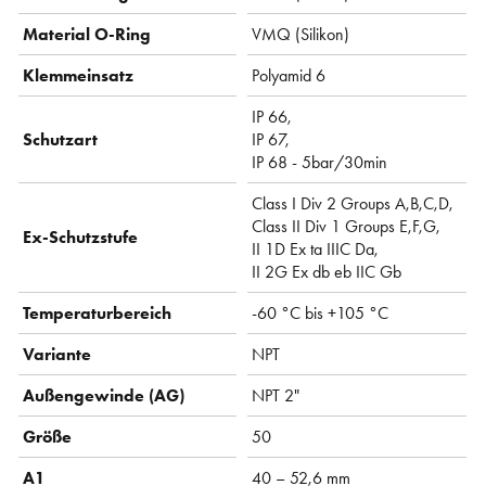
Material O-Ring
VMQ (Silikon)
Klemmeinsatz
Polyamid 6
IP 66,
Schutzart
IP 67,
IP 68 - 5bar/30min
Class I Div 2 Groups A,B,C,D,
Class II Div 1 Groups E,F,G,
Ex-Schutzstufe
II 1D Ex ta IIIC Da,
II 2G Ex db eb IIC Gb
Temperaturbereich
-60 °C bis +105 °C
Variante
NPT
Außengewinde (AG)
NPT 2"
Größe
50
A1
40 – 52,6 mm