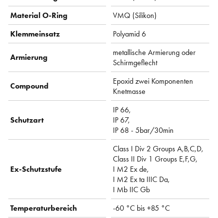
Material O-Ring
VMQ (Silikon)
Klemmeinsatz
Polyamid 6
metallische Armierung oder
Armierung
Schirmgeflecht
Epoxid zwei Komponenten
Compound
Knetmasse
IP 66,
Schutzart
IP 67,
IP 68 - 5bar/30min
Class I Div 2 Groups A,B,C,D,
Class II Div 1 Groups E,F,G,
Ex-Schutzstufe
I M2 Ex de,
I M2 Ex ta IIIC Da,
I Mb IIC Gb
Temperaturbereich
-60 °C bis +85 °C