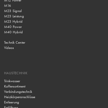
M12 Power
M16
M23 Signal
M23 Leistung
M23 Hybrid
M40 Power
M40 Hybrid
Technik Center
Videos
HAUSTECHNIK
Trinkwasser
Koffersortiment
Verbindungstechnik
Heizkörperanschlüsse
Entleerung
Entlüftung