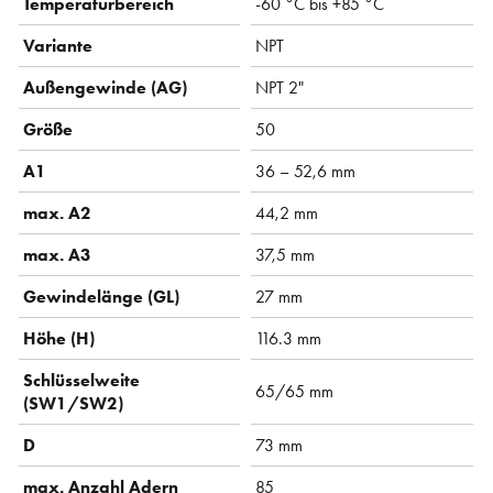
Temperaturbereich
-60 °C bis +85 °C
Variante
NPT
Außengewinde (AG)
NPT 2"
Größe
50
A1
36 – 52,6 mm
max. A2
44,2 mm
max. A3
37,5 mm
Gewindelänge (GL)
27 mm
Höhe (H)
116.3 mm
Schlüsselweite
65/65 mm
(SW1/SW2)
D
73 mm
max. Anzahl Adern
85