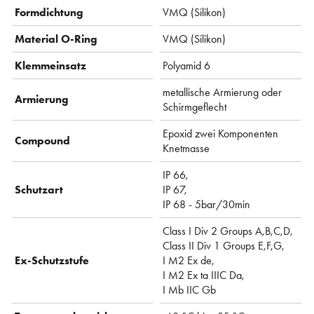
Formdichtung
VMQ (Silikon)
Material O-Ring
VMQ (Silikon)
Klemmeinsatz
Polyamid 6
metallische Armierung oder
Armierung
Schirmgeflecht
Epoxid zwei Komponenten
Compound
Knetmasse
IP 66,
Schutzart
IP 67,
IP 68 - 5bar/30min
Class I Div 2 Groups A,B,C,D,
Class II Div 1 Groups E,F,G,
Ex-Schutzstufe
I M2 Ex de,
I M2 Ex ta IIIC Da,
I Mb IIC Gb