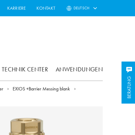
KARRIERE
KONTAKT
DEUTSCH
TECHNIK CENTER
ANWENDUNGEN
BERATUNG
BERATUNG
ier
EXIOS +Barrier Messing blank