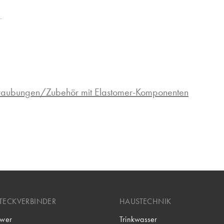
hraubungen/Zubehör mit Elastomer-Komponenten
TECKVERBINDER
HAUSTECHNIK
wer
Trinkwasser