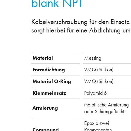
blank NPT
Kabelverschraubung für den Einsatz
sorgt hierbei für eine Abdichtung u
Material
Messing
Formdichtung
VMQ (Silikon)
Material O-Ring
VMQ (Silikon)
Klemmeinsatz
Polyamid 6
metallische Armierung
Armierung
oder Schirmgeflecht
Epoxid zwei
Compound
Komponenten