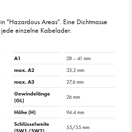
 in "Hazardous Areas". Eine Dichtmasse
m jede einzelne Kabelader.
A1
28 – 41 mm
max. A2
33,2 mm
max. A3
27,6 mm
Gewindelänge
26 mm
(GL)
Höhe (H)
94.4 mm
Schlüsselweite
55/55 mm
(SW1/SW2)