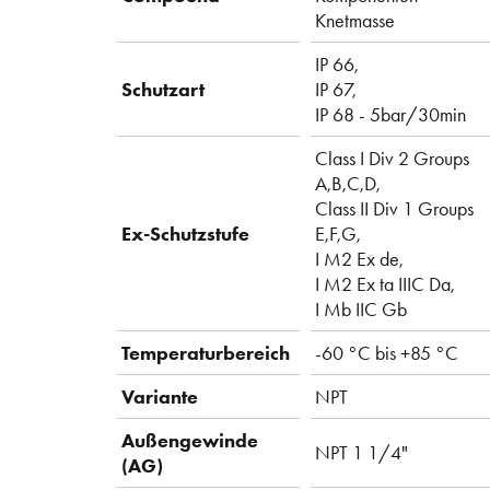
Knetmasse
IP 66,
Schutzart
IP 67,
IP 68 - 5bar/30min
Class I Div 2 Groups
A,B,C,D,
Class II Div 1 Groups
Ex-Schutzstufe
E,F,G,
I M2 Ex de,
I M2 Ex ta IIIC Da,
I Mb IIC Gb
Temperaturbereich
-60 °C bis +85 °C
Variante
NPT
Außengewinde
NPT 1 1/4"
(AG)