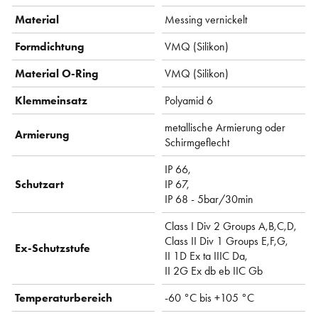
Material
Messing vernickelt
Formdichtung
VMQ (Silikon)
Material O-Ring
VMQ (Silikon)
Klemmeinsatz
Polyamid 6
metallische Armierung oder
Armierung
Schirmgeflecht
IP 66,
Schutzart
IP 67,
IP 68 - 5bar/30min
Class I Div 2 Groups A,B,C,D,
Class II Div 1 Groups E,F,G,
Ex-Schutzstufe
II 1D Ex ta IIIC Da,
II 2G Ex db eb IIC Gb
Temperaturbereich
-60 °C bis +105 °C