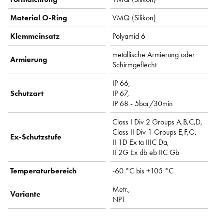
Material O-Ring
VMQ (Silikon)
Klemmeinsatz
Polyamid 6
metallische Armierung oder
Armierung
Schirmgeflecht
IP 66,
Schutzart
IP 67,
IP 68 - 5bar/30min
Class I Div 2 Groups A,B,C,D,
Class II Div 1 Groups E,F,G,
Ex-Schutzstufe
II 1D Ex ta IIIC Da,
II 2G Ex db eb IIC Gb
Temperaturbereich
-60 °C bis +105 °C
Metr.,
Variante
NPT