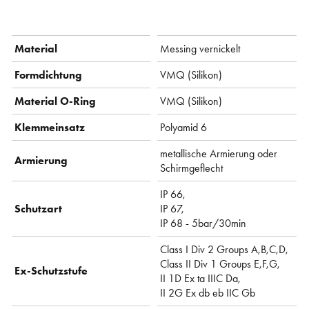
Material
Messing vernickelt
Formdichtung
VMQ (Silikon)
Material O-Ring
VMQ (Silikon)
Klemmeinsatz
Polyamid 6
metallische Armierung oder
Armierung
Schirmgeflecht
IP 66,
Schutzart
IP 67,
IP 68 - 5bar/30min
Class I Div 2 Groups A,B,C,D,
Class II Div 1 Groups E,F,G,
Ex-Schutzstufe
II 1D Ex ta IIIC Da,
II 2G Ex db eb IIC Gb