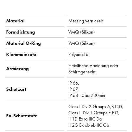
Material
Messing vernickelt
Formdichtung
VMQ (Silikon)
Material O-Ring
VMQ (Silikon)
Klemmeinsatz
Polyamid 6
metallische Armierung oder
Armierung
Schirmgeflecht
IP 66,
Schutzart
IP 67,
IP 68 - 5bar/30min
Class I Div 2 Groups A,B,C,D,
Class II Div 1 Groups E,F,G,
Ex-Schutzstufe
II 1D Ex ta IIIC Da,
II 2G Ex db eb IIC Gb