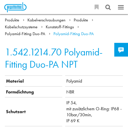
Produkte
Kabelverschraubungen
Produkte
Kabelschutzsysteme
Kunststoff-Fittings
Polyamid-Fitting Duo-PA
Polyamid-Fitting Duo-PA
1.542.1214.70
Polyamid-
Fitting Duo-PA NPT
Material
Polyamid
Formdichtung
NBR
IP 54,
mit zusätzlichem O-Ring: IP68 -
Schutzart
10bar/30min,
IP 69 K