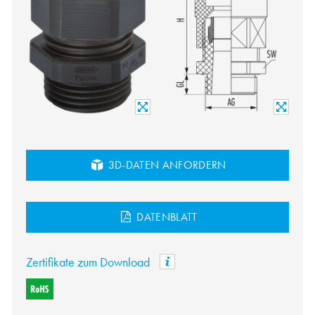
3D-DATEN ANFORDERN
DATENBLATT
Zertifikate zum Download