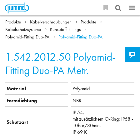
Produkte
Kabelverschraubungen
Produkte
Kabelschutzsysteme
Kunststoff-Fittings
Polyamid-Fitting Duo-PA
Polyamid-Fitting Duo-PA
1.542.2012.50
Polyamid-
Fitting Duo-PA Metr.
Material
Polyamid
Formdichtung
NBR
IP 54,
mit zusätzlichem O-Ring: IP68 -
Schutzart
10bar/30min,
IP 69 K