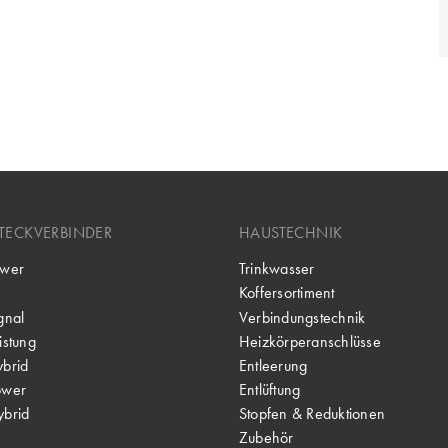
TECKVERBINDER
HAUSTECHNIK
wer
Trinkwasser
Koffersortiment
gnal
Verbindungstechnik
stung
Heizkörperanschlüsse
brid
Entleerung
ower
Entlüftung
brid
Stopfen & Reduktionen
Zubehör