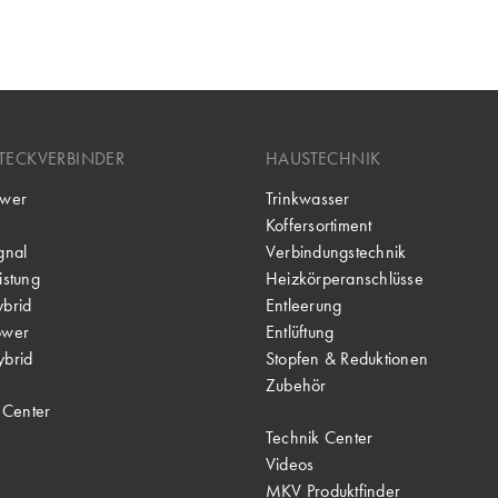
TECKVERBINDER
HAUSTECHNIK
wer
Trinkwasser
Koffersortiment
gnal
Verbindungstechnik
stung
Heizkörperanschlüsse
brid
Entleerung
ower
Entlüftung
brid
Stopfen & Reduktionen
Zubehör
 Center
Technik Center
Videos
MKV Produktfinder