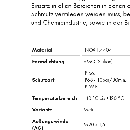
Einsatz in allen Bereichen in denen
Schmutz vermieden werden muss, beis
und Chemieindustrie, sowie in der B
Material
INOX 1.4404
Formdichtung
VMQ (Silikon)
IP 66,
Schutzart
IP68 - 10bar/30min,
IP 69 K
Temperaturbereich
-40 °C bis +120 °C
Variante
Metr.
Außengewinde
M20 x 1,5
(AG)