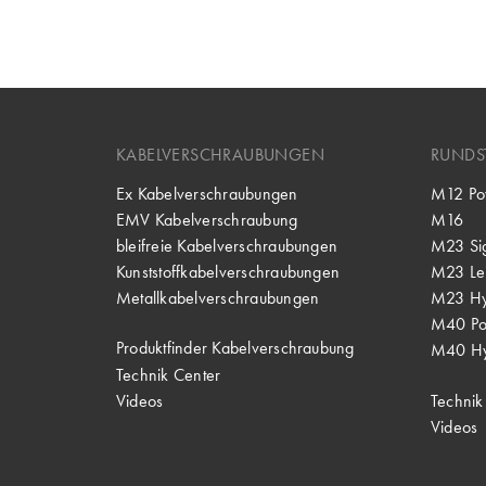
KABELVERSCHRAUBUNGEN
RUNDS
Ex Kabelverschraubungen
M12 Po
EMV Kabelverschraubung
M16
bleifreie Kabelverschraubungen
M23 Si
Kunststoffkabelverschraubungen
M23 Lei
Metallkabelverschraubungen
M23 Hy
M40 P
Produktfinder Kabelverschraubung
M40 Hy
Technik Center
Videos
Technik
Videos