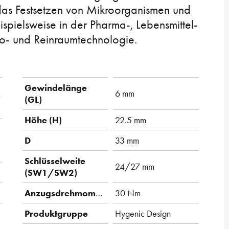
 das Festsetzen von Mikroorganismen und
pielsweise in der Pharma-, Lebensmittel-
io- und Reinraumtechnologie.
Gewindelänge
6 mm
(GL)
Höhe (H)
22.5 mm
D
33 mm
Schlüsselweite
24/27 mm
(SW1/SW2)
Anzugsdrehmoment
30 Nm
Produktgruppe
Hygenic Design