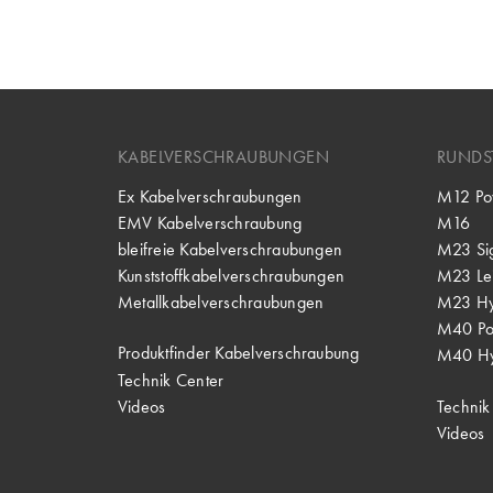
KABELVERSCHRAUBUNGEN
RUNDS
Ex Kabelverschraubungen
M12 Po
EMV Kabelverschraubung
M16
bleifreie Kabelverschraubungen
M23 Si
Kunststoffkabelverschraubungen
M23 Lei
Metallkabelverschraubungen
M23 Hy
M40 P
Produktfinder Kabelverschraubung
M40 Hy
Technik Center
Videos
Technik
Videos