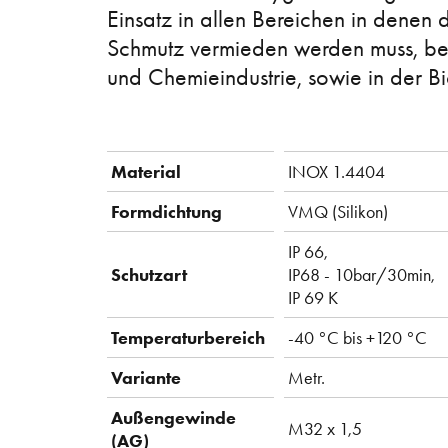
Einsatz in allen Bereichen in denen
Schmutz vermieden werden muss, beis
und Chemieindustrie, sowie in der B
Material
INOX 1.4404
Formdichtung
VMQ (Silikon)
IP 66,
Schutzart
IP68 - 10bar/30min,
IP 69 K
Temperaturbereich
-40 °C bis +120 °C
Variante
Metr.
Außengewinde
M32 x 1,5
(AG)