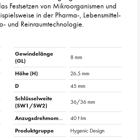
 das Festsetzen von Mikroorganismen und
pielsweise in der Pharma-, Lebensmittel-
io- und Reinraumtechnologie.
Gewindelänge
8 mm
(GL)
Höhe (H)
26.5 mm
D
45 mm
Schlüsselweite
36/36 mm
(SW1/SW2)
Anzugsdrehmoment
40 Nm
Produktgruppe
Hygenic Design