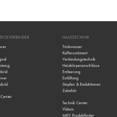
TECKVERBINDER
HAUSTECHNIK
wer
Trinkwasser
Koffersortiment
gnal
Verbindungstechnik
stung
Heizkörperanschlüsse
brid
Entleerung
ower
Entlüftung
brid
Stopfen & Reduktionen
Zubehör
 Center
Technik Center
Videos
MKV Produktfinder