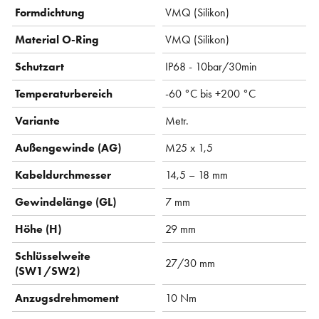
Formdichtung
VMQ (Silikon)
Material O-Ring
VMQ (Silikon)
Schutzart
IP68 - 10bar/30min
Temperaturbereich
-60 °C bis +200 °C
Variante
Metr.
Außengewinde (AG)
M25 x 1,5
Kabeldurchmesser
14,5 – 18 mm
Gewindelänge (GL)
7 mm
Höhe (H)
29 mm
Schlüsselweite
27/30 mm
(SW1/SW2)
Anzugsdrehmoment
10 Nm