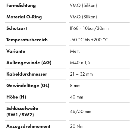
Formdichtung
VMQ (Silikon)
Material O-Ring
VMQ (Silikon)
Schutzart
IP68 - 10bar/30min
Temperaturbereich
-60 °C bis +200 °C
Variante
Metr.
Außengewinde (AG)
M40 x 1,5
Kabeldurchmesser
21 – 32 mm
Gewindelänge (GL)
8 mm
Höhe (H)
40 mm
Schlüsselweite
46/50 mm
(SW1/SW2)
Anzugsdrehmoment
20 Nm