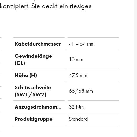
nzipiert. Sie deckt ein riesiges
Kabeldurchmesser
41 – 54 mm
Gewindelänge
10 mm
(GL)
Höhe (H)
47.5 mm
Schlüsselweite
65/68 mm
(SW1/SW2)
Anzugsdrehmoment
32 Nm
Produktgruppe
Standard