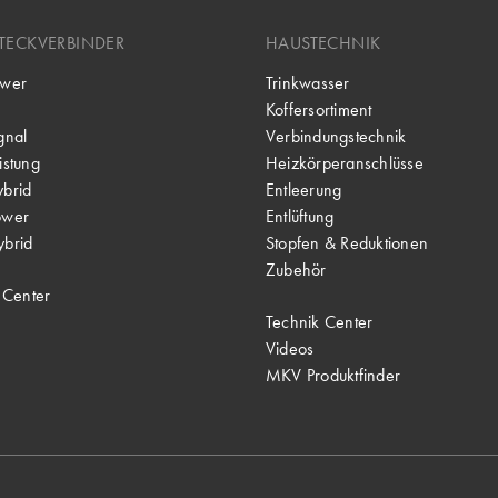
TECKVERBINDER
HAUSTECHNIK
wer
Trinkwasser
Koffersortiment
gnal
Verbindungstechnik
stung
Heizkörperanschlüsse
brid
Entleerung
ower
Entlüftung
brid
Stopfen & Reduktionen
Zubehör
 Center
Technik Center
Videos
MKV Produktfinder