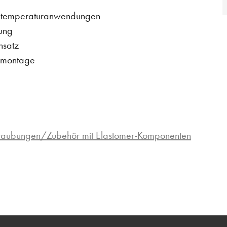
chtemperaturanwendungen
dung
nsatz
elmontage
hraubungen/Zubehör mit Elastomer-Komponenten