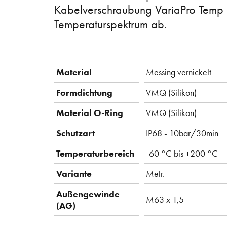
Kabelverschraubung VariaPro Temp ko
Temperaturspektrum ab.
Material
Messing vernickelt
Formdichtung
VMQ (Silikon)
Material O-Ring
VMQ (Silikon)
Schutzart
IP68 - 10bar/30min
Temperaturbereich
-60 °C bis +200 °C
Variante
Metr.
Außengewinde
M63 x 1,5
(AG)