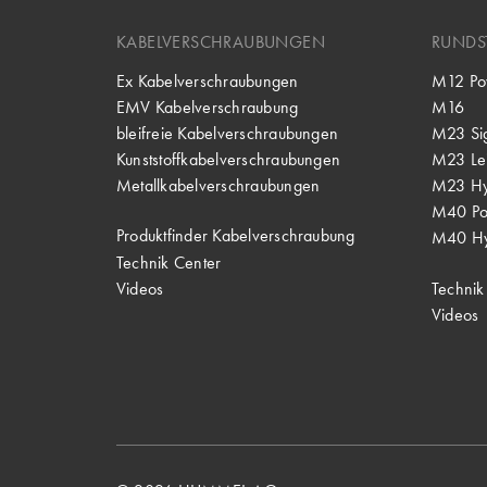
KABELVERSCHRAUBUNGEN
RUNDS
Ex Kabelverschraubungen
M12 Po
EMV Kabelverschraubung
M16
bleifreie Kabelverschraubungen
M23 Si
Kunststoffkabelverschraubungen
M23 Lei
Metallkabelverschraubungen
M23 Hy
M40 P
Produktfinder Kabelverschraubung
M40 Hy
Technik Center
Videos
Technik
Videos