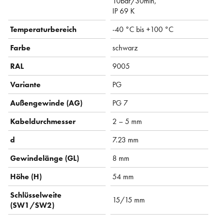
10bar/30min,
IP 69 K
Temperaturbereich
-40 °C bis +100 °C
Farbe
schwarz
RAL
9005
Variante
PG
Außengewinde (AG)
PG 7
Kabeldurchmesser
2 – 5 mm
d
7.23 mm
Gewindelänge (GL)
8 mm
Höhe (H)
54 mm
Schlüsselweite
15/15 mm
(SW1/SW2)