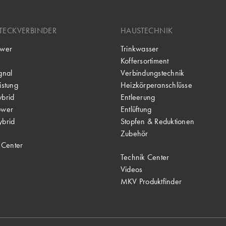
TECKVERBINDER
HAUSTECHNIK
wer
Trinkwasser
Koffersortiment
gnal
Verbindungstechnik
stung
Heizkörperanschlüsse
brid
Entleerung
ower
Entlüftung
brid
Stopfen & Reduktionen
Zubehör
 Center
Technik Center
Videos
MKV Produktfinder