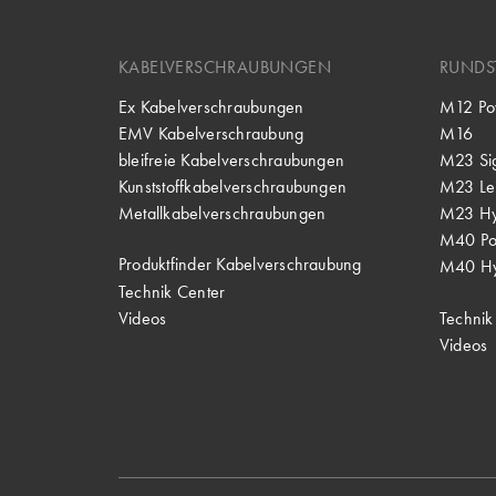
KABELVERSCHRAUBUNGEN
RUNDS
Ex Kabelverschraubungen
M12 Po
EMV Kabelverschraubung
M16
bleifreie Kabelverschraubungen
M23 Si
Kunststoffkabelverschraubungen
M23 Lei
Metallkabelverschraubungen
M23 Hy
M40 P
Produktfinder Kabelverschraubung
M40 Hy
Technik Center
Videos
Technik
Videos