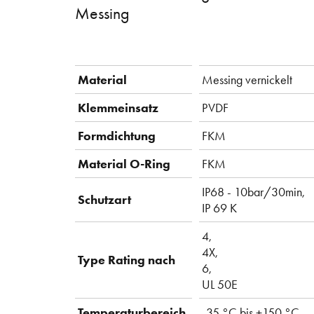
Messing
Material
Messing vernickelt
Klemmeinsatz
PVDF
Formdichtung
FKM
Material O-Ring
FKM
IP68 - 10bar/30min,
Schutzart
IP 69 K
4,
4X,
Type Rating nach
6,
UL 50E
Temperaturbereich
-35 °C bis +150 °C