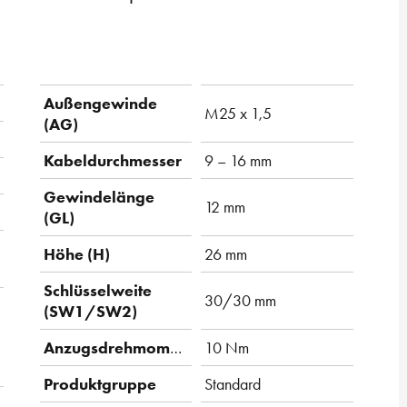
Außengewinde
M25 x 1,5
(AG)
Kabeldurchmesser
9 – 16 mm
Gewindelänge
12 mm
(GL)
Höhe (H)
26 mm
Schlüsselweite
30/30 mm
(SW1/SW2)
Anzugsdrehmoment
10 Nm
Produktgruppe
Standard