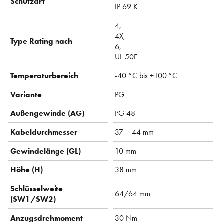
Schutzart
IP 69 K
4,
4X,
Type Rating nach
6,
UL 50E
Temperaturbereich
-40 °C bis +100 °C
Variante
PG
Außengewinde (AG)
PG 48
Kabeldurchmesser
37 – 44 mm
Gewindelänge (GL)
10 mm
Höhe (H)
38 mm
Schlüsselweite
64/64 mm
(SW1/SW2)
Anzugsdrehmoment
30 Nm