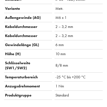
Variante
Metr.
Außengewinde (AG)
M6 x 1
Kabeldurchmesser
2 – 3,2 mm
Kabeldurchmesser
2 – 3,2 mm
Gewindelänge (GL)
6 mm
Höhe (H)
10 mm
Schlüsselweite
8/8 mm
(SW1/SW2)
Temperaturbereich
-25 °C bis +200 °C
Anzugsdrehmoment
1 Nm
Produktgruppe
Standard