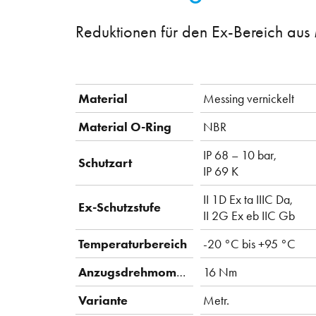
Reduktionen für den Ex-Bereich aus
Material
Messing vernickelt
Material O-Ring
NBR
IP 68 – 10 bar,
Schutzart
IP 69 K
II 1D Ex ta IIIC Da,
Ex-Schutzstufe
II 2G Ex eb IIC Gb
Temperaturbereich
-20 °C bis +95 °C
Anzugsdrehmoment
16 Nm
Variante
Metr.