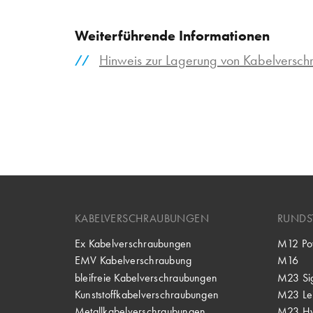
Weiterführende Informationen
Hinweis zur Lagerung von Kabelversc
KABELVERSCHRAUBUNGEN
RUNDS
Ex Kabelverschraubungen
M12 Po
EMV Kabelverschraubung
M16
bleifreie Kabelverschraubungen
M23 Si
Kunststoffkabelverschraubungen
M23 Lei
Metallkabelverschraubungen
M23 Hy