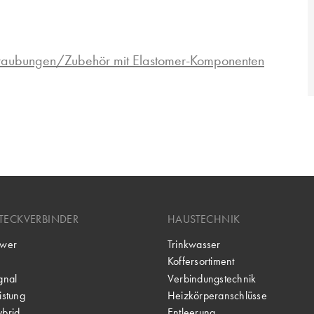
hraubungen/Zubehör mit Elastomer-Komponenten
TECKVERBINDER
HAUSTECHNIK
wer
Trinkwasser
Koffersortiment
gnal
Verbindungstechnik
stung
Heizkörperanschlüsse
brid
Entleerung