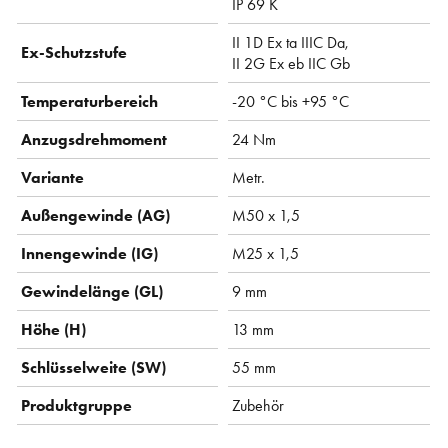
IP 69 K
II 1D Ex ta IIIC Da,
Ex-Schutzstufe
II 2G Ex eb IIC Gb
Temperaturbereich
-20 °C bis +95 °C
Anzugsdrehmoment
24 Nm
Variante
Metr.
Außengewinde (AG)
M50 x 1,5
Innengewinde (IG)
M25 x 1,5
Gewindelänge (GL)
9 mm
Höhe (H)
13 mm
Schlüsselweite (SW)
55 mm
Produktgruppe
Zubehör