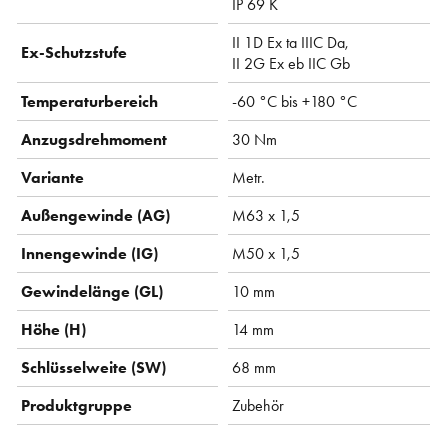
IP 69 K
II 1D Ex ta IIIC Da,
Ex-Schutzstufe
II 2G Ex eb IIC Gb
Temperaturbereich
-60 °C bis +180 °C
Anzugsdrehmoment
30 Nm
Variante
Metr.
Außengewinde (AG)
M63 x 1,5
Innengewinde (IG)
M50 x 1,5
Gewindelänge (GL)
10 mm
Höhe (H)
14 mm
Schlüsselweite (SW)
68 mm
Produktgruppe
Zubehör