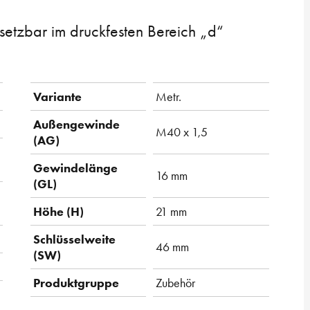
nsetzbar im druckfesten Bereich „d“
Variante
Metr.
Außengewinde
M40 x 1,5
(AG)
Gewindelänge
16 mm
(GL)
Höhe (H)
21 mm
Schlüsselweite
46 mm
(SW)
Produktgruppe
Zubehör