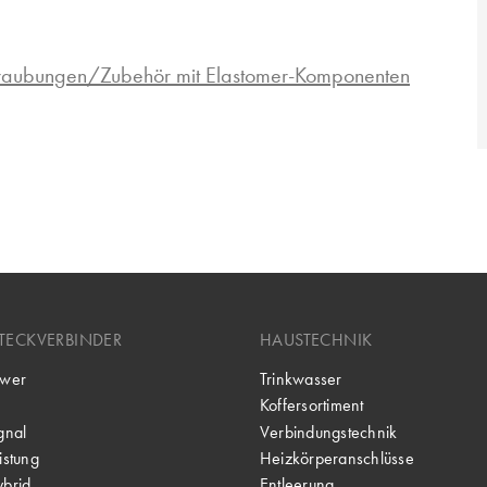
hraubungen/Zubehör mit Elastomer-Komponenten
TECKVERBINDER
HAUSTECHNIK
wer
Trinkwasser
Koffersortiment
gnal
Verbindungstechnik
stung
Heizkörperanschlüsse
brid
Entleerung