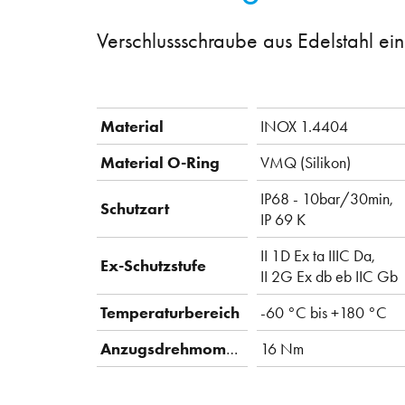
Verschlussschraube aus Edelstahl ei
Material
INOX 1.4404
Material O-Ring
VMQ (Silikon)
IP68 - 10bar/30min,
Schutzart
IP 69 K
II 1D Ex ta IIIC Da,
Ex-Schutzstufe
II 2G Ex db eb IIC Gb
Temperaturbereich
-60 °C bis +180 °C
Anzugsdrehmoment
16 Nm