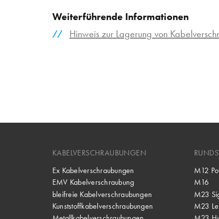
Weiterführende Informationen
Hinweis zur Lagerung von Kabelversc
KABELVERSCHRAUBUNGEN
RUNDS
Ex Kabelverschraubungen
M12 Po
EMV Kabelverschraubung
M16
bleifreie Kabelverschraubungen
M23 Si
Kunststoffkabelverschraubungen
M23 Lei
Metallkabelverschraubungen
M23 Hy