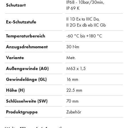
IP68 - 10bar/30min,
Schutzart
IP 69 K
II 1D Ex ta IIIC Da,
Ex-Schutzstufe
II 2G Ex db eb IIC Gb
Temperaturbereich
-60 °C bis +180 °C
Anzugsdrehmoment
30 Nm
Variante
Metr.
Außengewinde (AG)
M63 x 1,5
Gewindelänge (GL)
16 mm
Höhe (H)
22.5 mm
Schlüsselweite (SW)
70 mm
Produktgruppe
Zubehör