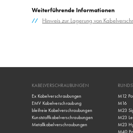
Weiterführende Informationen
Hinweis zur Lagerung von Kabelversc
KABELVERSCHRAUBUNGEN
RUNDS
Ex Kabelverschraubungen
M12 Po
EMV Kabelverschraubung
M16
bleifreie Kabelverschraubungen
M23 Si
Kunststoffkabelverschraubungen
M23 Lei
Metallkabelverschraubungen
M23 Hy
M40 P