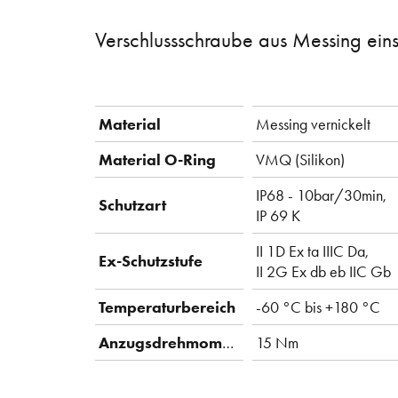
Verschlussschraube aus Messing eins
Material
Messing vernickelt
Material O-Ring
VMQ (Silikon)
IP68 - 10bar/30min,
Schutzart
IP 69 K
II 1D Ex ta IIIC Da,
Ex-Schutzstufe
II 2G Ex db eb IIC Gb
Temperaturbereich
-60 °C bis +180 °C
Anzugsdrehmoment
15 Nm