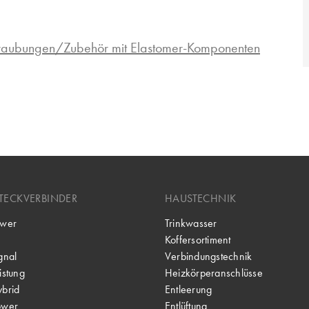
hraubungen/Zubehör mit Elastomer-Komponenten
TECKVERBINDER
HAUSTECHNIK
wer
Trinkwasser
Koffersortiment
gnal
Verbindungstechnik
stung
Heizkörperanschlüsse
brid
Entleerung
ower
Entlüftung