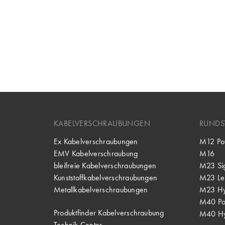
KABELVERSCHRAUBUNGEN
RUNDS
Ex Kabelverschraubungen
M12 Po
EMV Kabelverschraubung
M16
bleifreie Kabelverschraubungen
M23 Si
Kunststoffkabelverschraubungen
M23 Lei
Metallkabelverschraubungen
M23 Hy
M40 P
Produktfinder Kabelverschraubung
M40 Hy
Technik Center