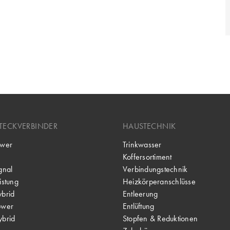
TECKVERBINDER
HAUSTECHNIK
wer
Trinkwasser
Koffersortiment
gnal
Verbindungstechnik
stung
Heizkörperanschlüsse
brid
Entleerung
ower
Entlüftung
brid
Stopfen & Reduktionen