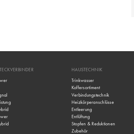
TECKVERBINDER
HAUSTECHNIK
wer
Trinkwasser
Koffersortiment
gnal
Verbindungstechnik
stung
Heizkörperanschlüsse
brid
Entleerung
ower
Entlüftung
brid
Stopfen & Reduktionen
Zubehör