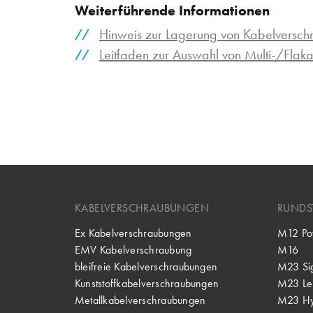
Weiterführende Informationen
Hinweis zur Lagerung von Kabelversc
Leitfaden zur Auswahl von Multi-/Flaka
KABELVERSCHRAUBUNGEN
RUNDS
Ex Kabelverschraubungen
M12 Po
EMV Kabelverschraubung
M16
bleifreie Kabelverschraubungen
M23 Si
Kunststoffkabelverschraubungen
M23 Lei
Metallkabelverschraubungen
M23 Hy