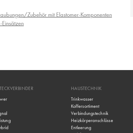
hraubungen/Zubehör mit Elastomer-Komponenten
-Einsätzen
TECKVERBINDER
HAUSTECHNIK
wer
Trinkwasser
Koffersortiment
gnal
Verbindungstechnik
stung
Heizkörperanschlüsse
brid
Entleerung