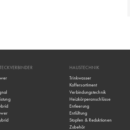
TECKVERBINDER
HAUSTECHNIK
wer
Trinkwasser
Koffersortiment
gnal
Verbindungstechnik
stung
Heizkörperanschlüsse
brid
Entleerung
ower
Entlüftung
brid
Stopfen & Reduktionen
Zubehör