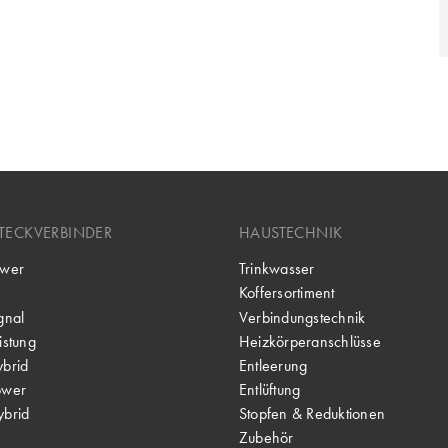
TECKVERBINDER
HAUSTECHNIK
wer
Trinkwasser
Koffersortiment
gnal
Verbindungstechnik
stung
Heizkörperanschlüsse
brid
Entleerung
ower
Entlüftung
brid
Stopfen & Reduktionen
Zubehör