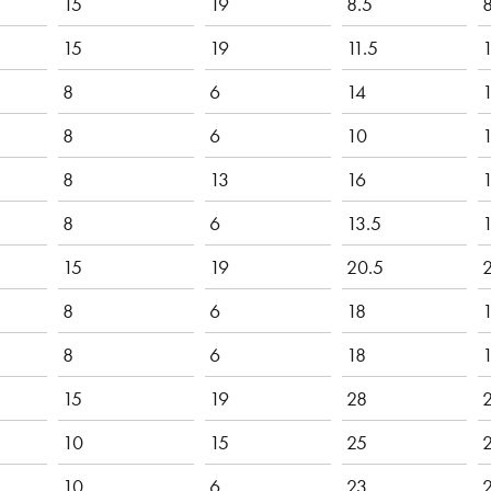
15
19
8.5
8
15
19
11.5
1
8
6
14
8
6
10
8
13
16
8
6
13.5
1
15
19
20.5
8
6
18
8
6
18
15
19
28
10
15
25
10
6
23