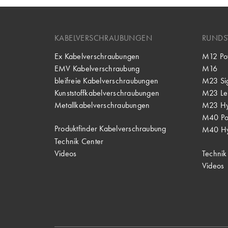
KABELVERSCHRAUBUNGEN
RUNDS
Ex Kabelverschraubungen
M12 Po
EMV Kabelverschraubung
M16
bleifreie Kabelverschraubungen
M23 Si
Kunststoffkabelverschraubungen
M23 Lei
Metallkabelverschraubungen
M23 Hy
M40 P
Produktfinder Kabelverschraubung
M40 Hy
Technik Center
Videos
Technik
Videos