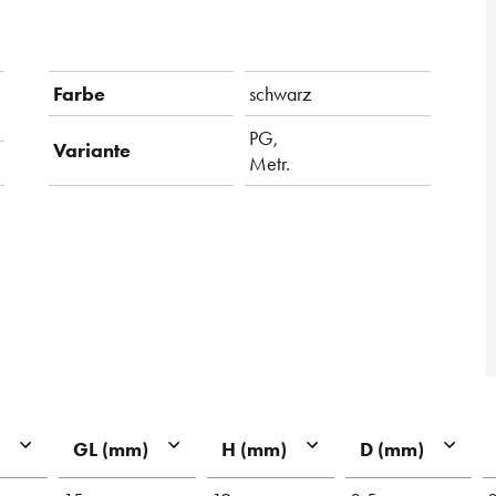
Farbe
schwarz
PG,
Variante
Metr.
GL (mm)
H (mm)
D (mm)