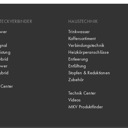
TECKVERBINDER
HAUSTECHNIK
wer
Trinkwasser
Koffersortiment
gnal
Verbindungstechnik
stung
Heizkörperanschlüsse
brid
Entleerung
ower
Entlüftung
brid
Stopfen & Reduktionen
Zubehör
 Center
Technik Center
Videos
MKV Produktfinder