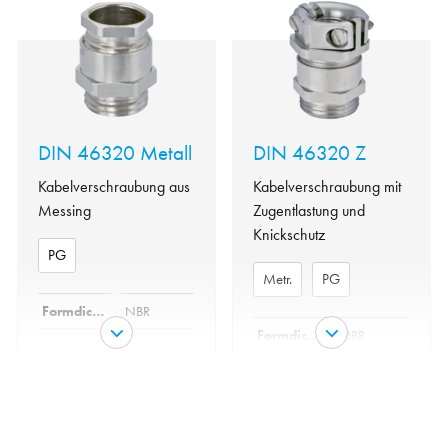
DIN 46320 Metall
DIN 46320 Z
Kabelverschraubung aus
Kabelverschraubung mit
Messing
Zugentlastung und
Knickschutz
PG
Metr.
PG
Formdichtung
NBR
Formdichtung
NBR
Messing
Material
vernickelt
Messing
Material
vernickelt
IP 54, IP 65
bei
IP 54, IP 65
zusätzlicher
bei
Schutzart