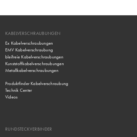
Flachdichtung
zusätzlicher
Schutzart
am
Flachdichtung
Anschlussgewinde
am
Anschlussgewinde
-20 °C bis
Temperaturbereich
+80 °C
-20 °C bis
KABELVERSCHRAUBUNGEN
Temperaturbereich
+80 °C
Variante
PG
Ex Kabelverschraubungen
Variante
Metr., PG
EMV Kabelverschraubung
bleifreie Kabelverschraubungen
Kunststoffkabelverschraubungen
Metallkabelverschraubungen
Produktfinder Kabelverschraubung
Technik Center
Videos
RUNDSTECKVERBINDER