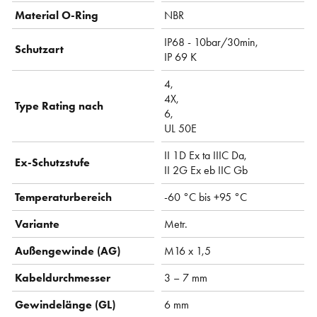
Material O-Ring
NBR
IP68 - 10bar/30min,
Schutzart
IP 69 K
4,
4X,
Type Rating nach
6,
UL 50E
II 1D Ex ta IIIC Da,
Ex-Schutzstufe
II 2G Ex eb IIC Gb
Temperaturbereich
-60 °C bis +95 °C
Variante
Metr.
Außengewinde (AG)
M16 x 1,5
Kabeldurchmesser
3 – 7 mm
Gewindelänge (GL)
6 mm