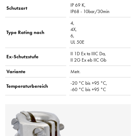
IP 69 K,
Schutzart
IP68 - 10bar/30min
4,
4X,
Type Rating nach
6,
UL 50E
II 1D Ex ta IIIC Da,
Ex-Schutzstufe
II 2G Ex eb IIC Gb
Variante
Metr.
-20 °C bis +95 °C,
Temperaturbereich
-60 °C bis +95 °C