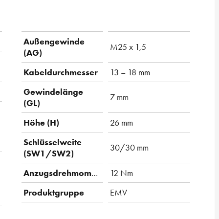
Außengewinde
M25 x 1,5
(AG)
Kabeldurchmesser
13 – 18 mm
Gewindelänge
7 mm
(GL)
Höhe (H)
26 mm
Schlüsselweite
30/30 mm
(SW1/SW2)
Anzugsdrehmoment
12 Nm
Produktgruppe
EMV