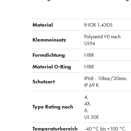
Material
INOX 1.4305
Polyamid V0 nach
Klemmeinsatz
UL94
Formdichtung
NBR
Material O-Ring
NBR
IP68 - 10bar/30min,
Schutzart
IP 69 K
4,
4X,
Type Rating nach
6,
UL 50E
Temperaturbereich
-40 °C bis +100 °C