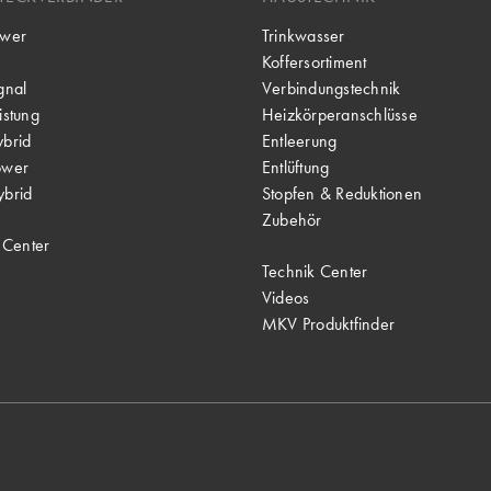
wer
Trinkwasser
Koffersortiment
gnal
Verbindungstechnik
stung
Heizkörperanschlüsse
brid
Entleerung
ower
Entlüftung
brid
Stopfen & Reduktionen
Zubehör
 Center
Technik Center
Videos
MKV Produktfinder