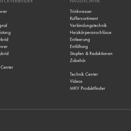
TECKVERBINDER
HAUSTECHNIK
wer
Trinkwasser
Koffersortiment
gnal
Verbindungstechnik
stung
Heizkörperanschlüsse
brid
Entleerung
ower
Entlüftung
brid
Stopfen & Reduktionen
Zubehör
 Center
Technik Center
Videos
MKV Produktfinder