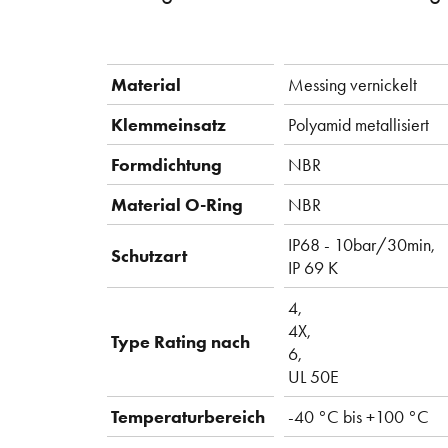
Material
Messing vernickelt
Klemmeinsatz
Polyamid metallisiert
Formdichtung
NBR
Material O-Ring
NBR
IP68 - 10bar/30min,
Schutzart
IP 69 K
4,
4X,
Type Rating nach
6,
UL 50E
Temperaturbereich
-40 °C bis +100 °C