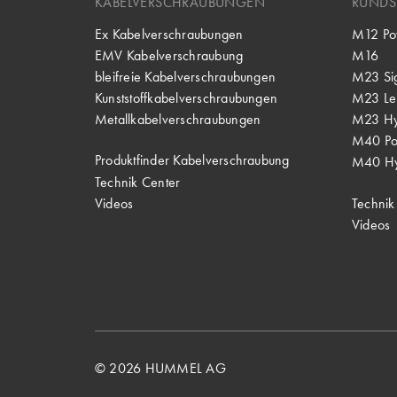
KABELVERSCHRAUBUNGEN
RUNDS
Ex Kabelverschraubungen
M12 Po
EMV Kabelverschraubung
M16
bleifreie Kabelverschraubungen
M23 Si
Kunststoffkabelverschraubungen
M23 Lei
Metallkabelverschraubungen
M23 Hy
M40 P
Produktfinder Kabelverschraubung
M40 Hy
Technik Center
Videos
Technik
Videos
© 2026 HUMMEL AG