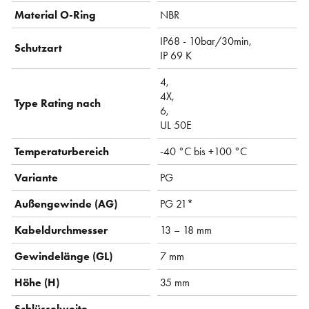
Material O-Ring
NBR
IP68 - 10bar/30min,
Schutzart
IP 69 K
4,
4X,
Type Rating nach
6,
UL 50E
Temperaturbereich
-40 °C bis +100 °C
Variante
PG
Außengewinde (AG)
PG 21*
Kabeldurchmesser
13 – 18 mm
Gewindelänge (GL)
7 mm
Höhe (H)
35 mm
Schlüsselweite